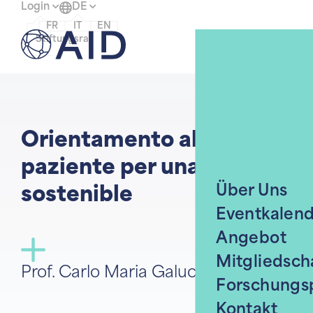
Login
DE
FR
IT
EN
Menü
Stiftungsrat
Home
Orientamento al
paziente per una fedeltà
Über Uns
sostenible
Eventkalen
Angebot
Mitgliedsch
Prof. Carlo Maria Galucci Calabrese
Forschungs
Kontakt