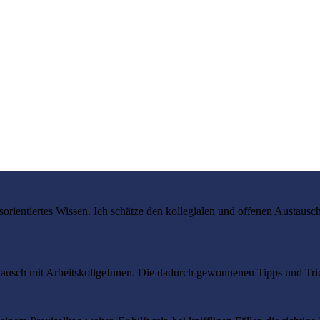
orientiertes Wissen. Ich schätze den kollegialen und offenen Austausch
tausch mit ArbeitskollgeInnen. Die dadurch gewonnenen Tipps und Trick