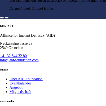
Der fachliche Austausch unter AID-Mitgliedern bringt mich in mein
Dr. med. dent. Samuel Huber
KONTAKT
Alliance for Implant Dentistry (AID)
Neckarsulmstrasse 28
2540 Grenchen
+41 32 644 32 80
info@aid-foundation.com
inhalte
Über AID Foundation
Eventkalender
Angebot
Mitgliedschaft
social media