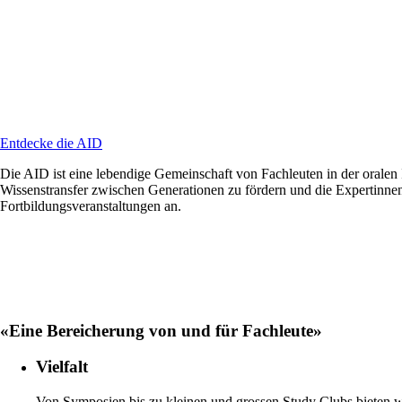
Entdecke die AID
Die AID ist eine lebendige Gemeinschaft von Fachleuten in der oralen I
Wissenstransfer zwischen Generationen zu fördern und die Expertinnen
Fortbildungsveranstaltungen an.
«Eine Bereicherung von und für Fachleute»
Vielfalt
Von Symposien bis zu kleinen und grossen Study Clubs bieten w