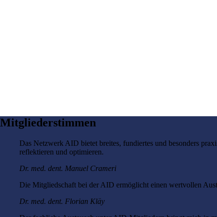
Mitgliederstimmen
Das Netzwerk AID bietet breites, fundiertes und besonders praxis
reflektieren und optimieren.
Dr. med. dent. Manuel Crameri
Die Mitgliedschaft bei der AID ermöglicht einen wertvollen Aus
Dr. med. dent. Florian Kläy