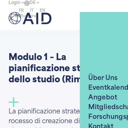
Login
DE
FR
IT
EN
Menü
Stiftungsrat
Home
Modulo 1 – La
pianificazione strategica
Über Uns
dello studio (Rimini)
Eventkalen
Angebot
Mitgliedsch
La pianificazione strategica è il
Forschungs
rocesso di creazione di un piano
Kontakt