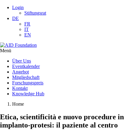
Login
Stiftungsrat
DE
FR
IT
EN
Menü
Über Uns
Eventkalender
Angebot
Mitgliedschaft
Forschungspreis
Kontakt
Knowledge Hub
Home
Etica, scientificità e nuovo procedure in
implanto-protesi: il paziente al centro